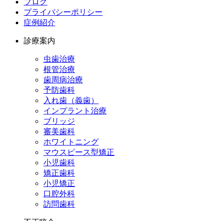
ブログ
プライバシーポリシー
症例紹介
診療案内
虫歯治療
根管治療
歯周病治療
予防歯科
入れ歯（義歯）
インプラント治療
ブリッジ
審美歯科
ホワイトニング
マウスピース型矯正
小児歯科
矯正歯科
小児矯正
口腔外科
訪問歯科