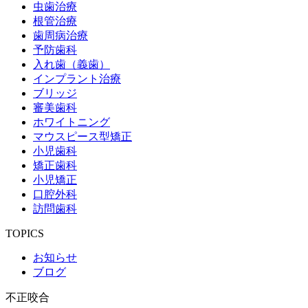
虫歯治療
根管治療
歯周病治療
予防歯科
入れ歯（義歯）
インプラント治療
ブリッジ
審美歯科
ホワイトニング
マウスピース型矯正
小児歯科
矯正歯科
小児矯正
口腔外科
訪問歯科
TOPICS
お知らせ
ブログ
不正咬合