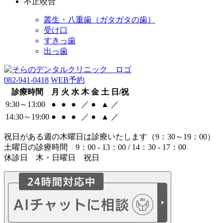
不正咬合
叢生・八重歯（ガタガタの歯）
受け口
すきっ歯
出っ歯
082-941-0418
WEB予約
診療時間
月
火
水
木
金
土
日/祝
9:30～13:00
●
●
●
／
●
▲
／
14:30～19:00
●
●
●
／
●
▲
／
祝日がある週の木曜日は診療いたします（9：30～19：00）
土曜日の診療時間 9：00 - 13：00 / 14：30 - 17：00
休診日 木・日曜日 祝日