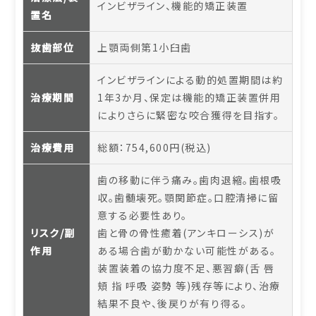
インビザライン、機能的矯正装置
置名
抜歯部位
上顎両側第1小臼歯
インビザラインによる動的処置期間は約
治療期間
1年3か月、保定は機能的矯正装置併用
によりさらに緊密な咬合獲得を目指す。
治療費用
総額：754,600円(税込)
歯の移動に伴う痛み。歯肉退縮。歯根吸
収。歯髄壊死。顎関節症。口腔清掃に留
意する必要性あり。
リスク/副
歯と骨の骨性癒着(アンキローシス)が
作用
ある場合歯が動かない可能性がある。
装置装着の協力度不足、悪習癖(舌 唇
頬 指 呼吸 姿勢 等)残存等により、治療
結果不良や、後戻りが有り得る。