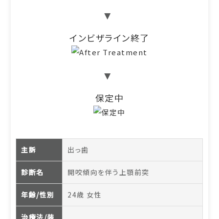
▸
インビザライン終了
▸
保定中
主訴
出っ歯
診断名
開咬傾向を伴う上顎前突
年齢/性別
24歳 女性
治療法/装