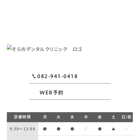
082-941-0418
WEB予約
診療時間
月
火
水
木
金
土
日/祝
9:30～13:00
●
●
●
／
●
▲
／